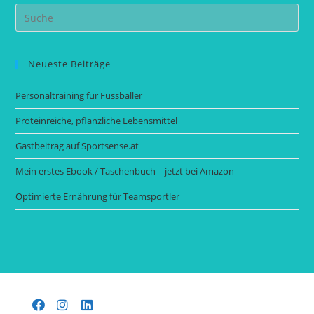
Search
this
website
Neueste Beiträge
Personaltraining für Fussballer
Proteinreiche, pflanzliche Lebensmittel
Gastbeitrag auf Sportsense.at
Mein erstes Ebook / Taschenbuch – jetzt bei Amazon
Optimierte Ernährung für Teamsportler