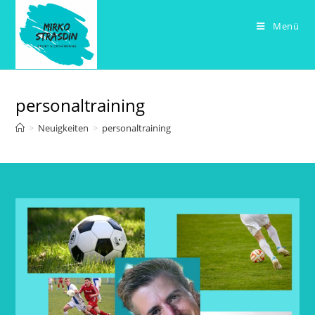
Zum
Inhalt
Menü
springen
personaltraining
>
Neuigkeiten
>
personaltraining