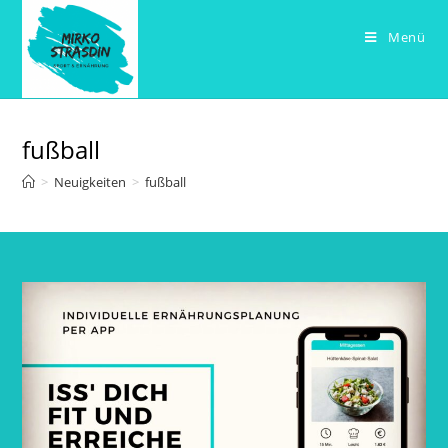
Zum
Inhalt
Menü
springen
fußball
>
Neuigkeiten
>
fußball