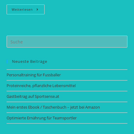
Optimierte
Weiterlesen
Ernährung
Für
Teamsportler
Search
this
website
Neueste Beiträge
Personaltraining für Fussballer
Proteinreiche, pflanzliche Lebensmittel
Gastbeitrag auf Sportsense.at
Mein erstes Ebook / Taschenbuch – jetzt bei Amazon
Optimierte Ernährung für Teamsportler